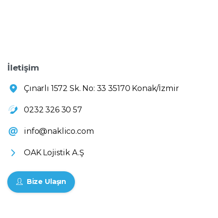
İletişim
Çınarlı 1572 Sk. No: 33 35170 Konak/İzmir
0232 326 30 57
info@naklico.com
OAK Lojistik A.Ş
Bize Ulaşın