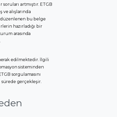
r soruları artmıştır. ETGB
ş ve alışlarında
da düzenlenen bu belge
lerin hazırladığı bir
 kurum arasında
.
rak edilmektedir. İlgili
otomasyon sisteminden
ETGB sorgulamasını
a sürede gerçekleşir.
reden