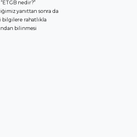
ze “ETGB nedir?”
iğimiz yanıttan sonra da
ilgilere rahatlıkla
fından bilinmesi