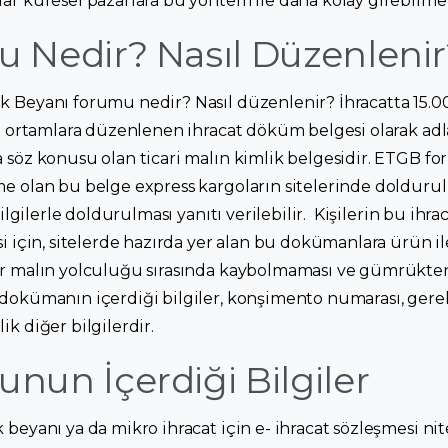
ar küresel pazarlara bu yöntem ile daha kolay girebilme
 Nedir? Nasıl Düzenlenir
 Beyanı forumu nedir? Nasıl düzenlenir? İhracatta 15.00
al ortamlara düzenlenen ihracat döküm belgesi olarak adl
 söz konusu olan ticari malın kimlik belgesidir. ETGB f
e olan bu belge express kargoların sitelerinde dolduru
bilgilerle doldurulması yanıtı verilebilir. Kişilerin bu ih
 için, sitelerde hazırda yer alan bu dokümanlara ürün ile 
er malın yolculuğu sırasında kaybolmaması ve gümrükten
dokümanın içerdiği bilgiler, konşimento numarası, gerekl
k diğer bilgilerdir.
un İçerdiği Bilgiler
beyanı ya da mikro ihracat için e- ihracat sözleşmesi nit