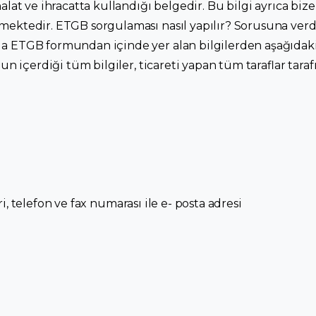
halat ve ihracatta kullandığı belgedir. Bu bilgi ayrıca bi
mektedir. ETGB sorgulaması nasıl yapılır? Sorusuna verd
a ETGB formundan içinde yer alan bilgilerden aşağıdaki b
mun içerdiği tüm bilgiler, ticareti yapan tüm taraflar tara
ileri, telefon ve fax numarası ile e- posta adresi