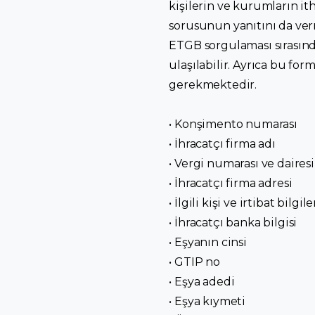
kişilerin ve kurumların it
sorusunun yanıtını da ver
ETGB sorgulaması sırasınd
ulaşılabilir. Ayrıca bu for
gerekmektedir.
• Konşimento numarası
• İhracatçı firma adı
• Vergi numarası ve dairesi
• İhracatçı firma adresi
• İlgili kişi ve irtibat bilg
• İhracatçı banka bilgisi
• Eşyanın cinsi
• GTIP no
• Eşya adedi
• Eşya kıymeti