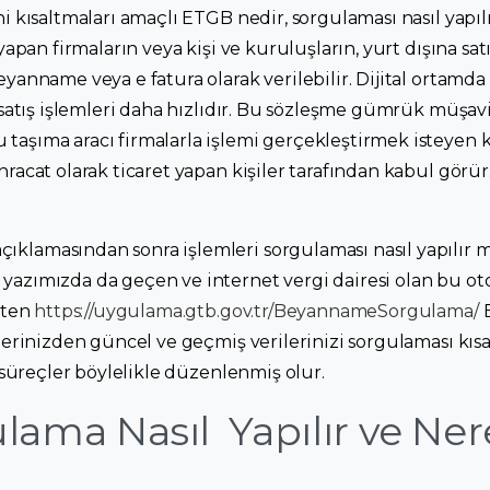
ni kısaltmaları amaçlı ETGB nedir, sorgulaması nasıl yapılı
 yapan firmaların veya kişi ve kuruluşların, yurt dışına satı
eyanname veya e fatura olarak verilebilir. Dijital ortam
e satış işlemleri daha hızlıdır. Bu sözleşme gümrük müşavir
taşıma aracı firmalarla işlemi gerçekleştirmek isteyen
hracat olarak ticaret yapan kişiler tarafından kabul görür
klamasından sonra işlemleri sorgulaması nasıl yapılır me
 yazımızda da geçen ve internet vergi dairesi olan bu 
nkten
https://uygulama.gtb.gov.tr/BeyannameSorgulama/
ilerinizden güncel ve geçmiş verilerinizi sorgulaması kıs
n süreçler böylelikle düzenlenmiş olur.
lama Nasıl Yapılır ve Ne