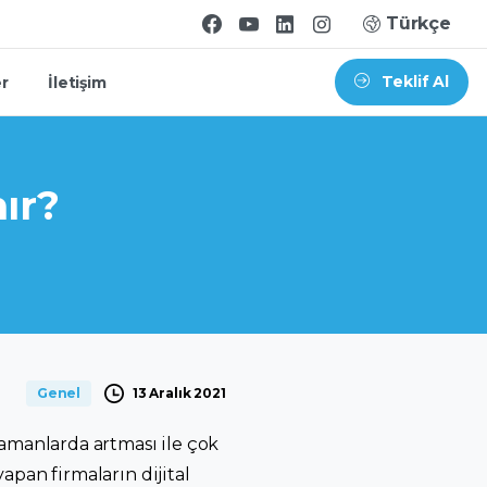
Türkçe
Teklif Al
er
İletişim
ır?
13 Aralık 2021
Genel
zamanlarda artması ile çok
yapan firmaların dijital