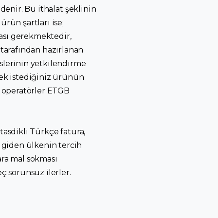
denir. Bu ithalat şeklinin
ün şartları ise;
ması gerekmektedir,
tarafından hazırlanan
lerinin yetkilendirme
ek istediğiniz ürünün
n operatörler ETGB
tasdikli Türkçe fatura,
 giden ülkenin tercih
ara mal sokması
ç sorunsuz ilerler.