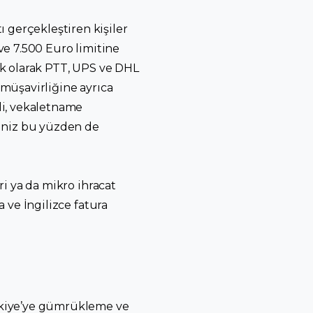
 gerçekleştiren kişiler
 ve 7.500 Euro limitine
nek olarak PTT, UPS ve DHL
 müşavirliğine ayrıca
li, vekaletname
rsiniz bu yüzden de
mri ya da mikro ihracat
a ve İngilizce fatura
Türkiye’ye gümrükleme ve