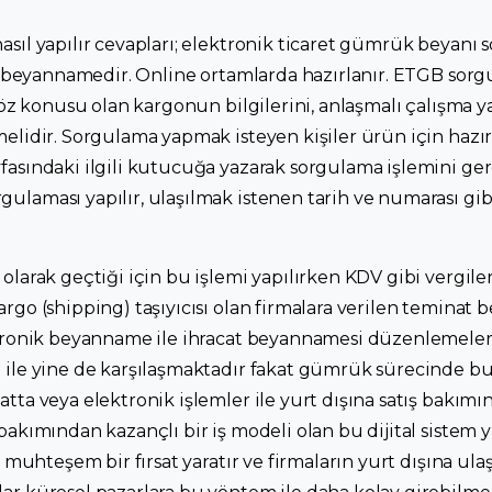
sıl yapılır cevapları; elektronik ticaret gümrük beyanı s
tal beyannamedir. Online ortamlarda hazırlanır. ETGB sor
 söz konusu olan kargonun bilgilerini, anlaşmalı çalışma y
melidir. Sorgulama yapmak isteyen kişiler ürün için haz
fasındaki ilgili kutucuğa yazarak sorgulama işlemini ger
laması yapılır, ulaşılmak istenen tarih ve numarası gibi
olarak geçtiği için bu işlemi yapılırken KDV gibi vergiler
rgo (shipping) taşıyıcısı olan firmalara verilen teminat b
tronik beyanname ile ihracat beyannamesi düzenlemeleri, 
 ile yine de karşılaşmaktadır fakat gümrük sürecinde bu 
tta veya elektronik işlemler ile yurt dışına satış bakımı
bakımından kazançlı bir iş modeli olan bu dijital sistem y
n muhteşem bir fırsat yaratır ve firmaların yurt dışına ulaş