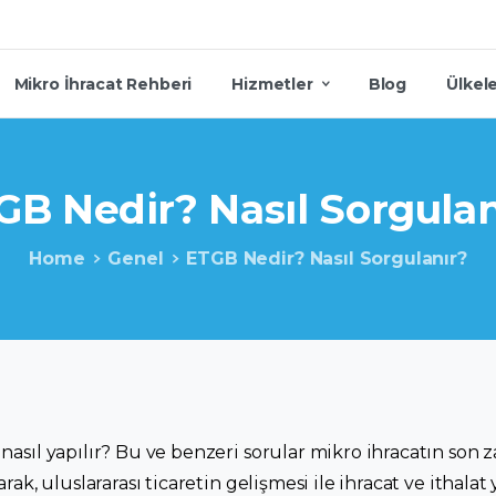
Mikro İhracat Rehberi
Hizmetler
Blog
Ülkel
GB
Nedir?
Nasıl
Sorgulan
Home
Genel
ETGB Nedir? Nasıl Sorgulanır?
asıl yapılır? Bu ve benzeri sorular mikro ihracatın son 
ak, uluslararası ticaretin gelişmesi ile ihracat ve ithalat 