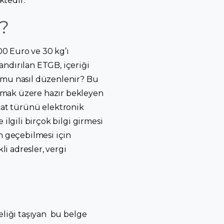
ktedir.
?
0 Euro ve 30 kg’ı
andırılan ETGB, içeriği
ormu nasıl düzenlenir? Bu
lmak üzere hazır bekleyen
racat türünü elektronik
ilgili birçok bilgi girmesi
 geçebilmesi için
i adresler, vergi
eliği taşıyan bu belge