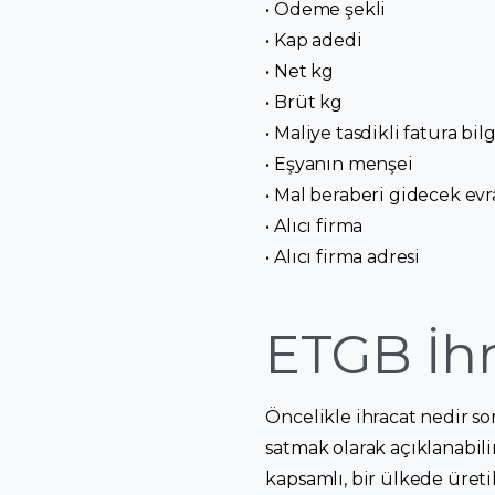
• Ödeme şekli
• Kap adedi
• Net kg
• Brüt kg
• Maliye tasdikli fatura bilg
• Eşyanın menşei
• Mal beraberi gidecek evr
• Alıcı firma
• Alıcı firma adresi
ETGB İhr
Öncelikle ihracat nedir s
satmak olarak açıklanabili
kapsamlı, bir ülkede üreti