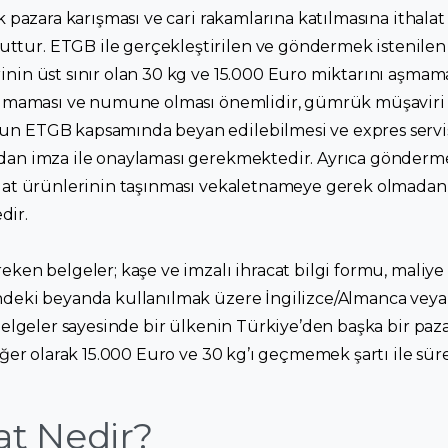
k pazara karışması ve cari rakamlarına katılmasına ithalat 
ur. ETGB ile gerçekleştirilen ve göndermek istenilen ür
inin üst sınır olan 30 kg ve 15.000 Euro miktarını aşma
 olmaması ve numune olması önemlidir, gümrük müşaviri 
un ETGB kapsamında beyan edilebilmesi ve expres servis
ndan imza ile onaylaması gerekmektedir. Ayrıca gönderm
halat ürünlerinin taşınması vekaletnameye gerek olmada
dir.
eken belgeler; kaşe ve imzalı ihracat bilgi formu, maliye 
ndeki beyanda kullanılmak üzere İngilizce/Almanca veya
 belgeler sayesinde bir ülkenin Türkiye’den başka bir paz
değer olarak 15.000 Euro ve 30 kg’ı geçmemek şartı ile süre
at Nedir?