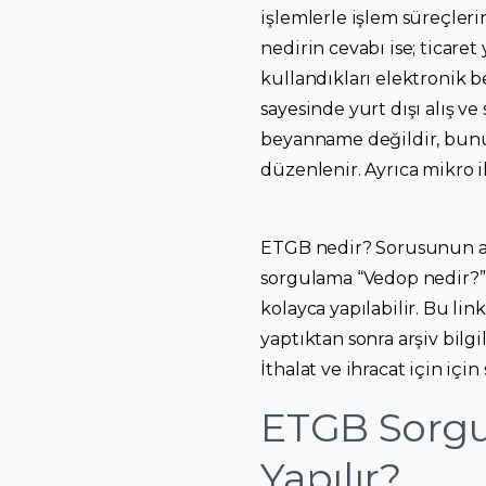
işlemlerle işlem süreçleri
nedirin cevabı ise; ticaret
kullandıkları elektronik b
sayesinde yurt dışı alış v
beyanname değildir, bunu 
düzenlenir. Ayrıca mikro i
ETGB nedir? Sorusunun açı
sorgulama “Vedop nedir?”
kolayca yapılabilir. Bu li
yaptıktan sonra arşiv bilg
İthalat ve ihracat için içi
ETGB Sorgu
Yapılır?