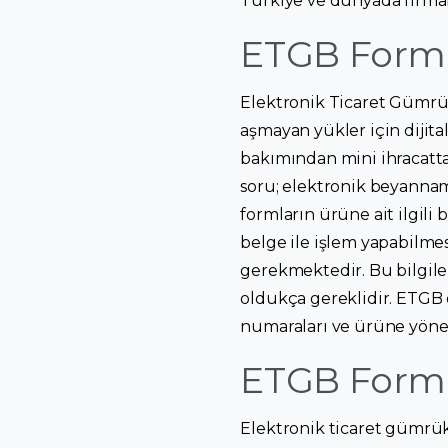
Türkiye ve dünyada firmal
ETGB Formu
Elektronik Ticaret Gümrük
aşmayan yükler için dijit
bakımından mini ihracatta
soru; elektronik beyannam
formların ürüne ait ilgili 
belge ile işlem yapabilmesi
gerekmektedir. Bu bilgil
oldukça gereklidir. ETGB 
numaraları ve ürüne yöneli
ETGB Formun
Elektronik ticaret gümrük 