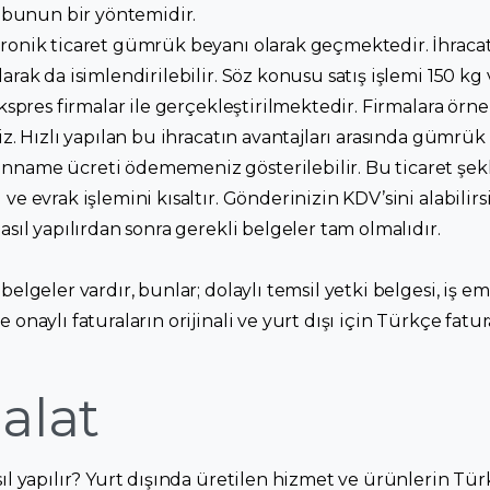
ta bunun bir yöntemidir.
ronik ticaret gümrük beyanı olarak geçmektedir. İhracatı
arak da isimlendirilebilir. Söz konusu satış işlemi 150 kg
 ekspres firmalar ile gerçekleştirilmektedir. Firmalara ör
riz. Hızlı yapılan bu ihracatın avantajları arasında gümrük
nname ücreti ödememeniz gösterilebilir. Bu ticaret şek
 ve evrak işlemini kısaltır. Gönderinizin KDV’sini alabili
asıl yapılırdan sonra gerekli belgeler tam olmalıdır.
belgeler vardır, bunlar; dolaylı temsil yetki belgesi, iş e
 onaylı faturaların orijinali ve yurt dışı için Türkçe fatur
alat
asıl yapılır? Yurt dışında üretilen hizmet ve ürünlerin 